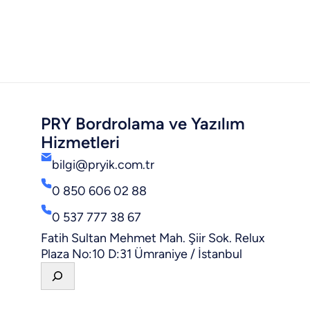
PRY Bordrolama ve Yazılım
Hizmetleri
bilgi@pryik.com.tr
0 850 606 02 88
0 537 777 38 67
Fatih Sultan Mehmet Mah. Şiir Sok. Relux
Plaza No:10 D:31 Ümraniye / İstanbul
A
r