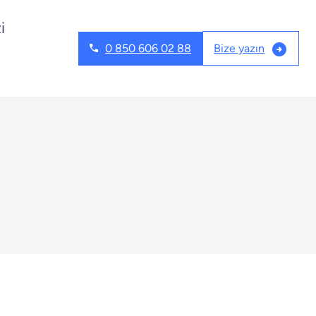
i
Bize yazın
0 850 606 02 88