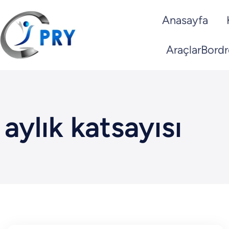
İçeriğe
Anasayfa
geç
Araçlar
Bordr
aylık katsayısı