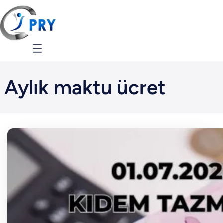
İçeriğe
geç
Aylık maktu ücret