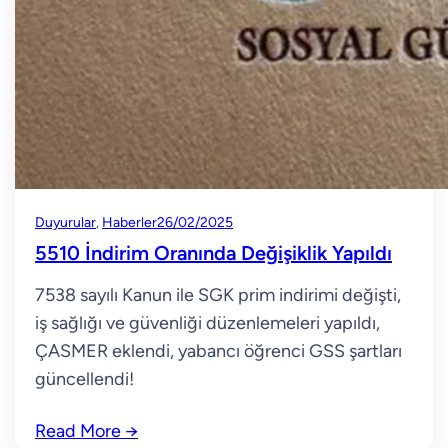
Duyurular
, 
Haberler
26/02/2025
5510 İndirim Oranında Değişiklik Yapıldı
7538 sayılı Kanun ile SGK prim indirimi değişti,
iş sağlığı ve güvenliği düzenlemeleri yapıldı,
ÇASMER eklendi, yabancı öğrenci GSS şartları
güncellendi!
Read More
→