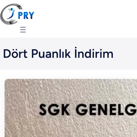
İçeriğe
geç
Dört Puanlık İndirim