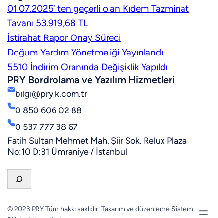
01.07.2025’ ten geçerli olan Kıdem Tazminat
Tavanı 53.919,68 TL
İstirahat Rapor Onay Süreci
Doğum Yardım Yönetmeliği Yayınlandı
5510 İndirim Oranında Değişiklik Yapıldı
PRY Bordrolama ve Yazılım Hizmetleri
bilgi@pryik.com.tr
0 850 606 02 88
0 537 777 38 67
Fatih Sultan Mehmet Mah. Şiir Sok. Relux Plaza
No:10 D:31 Ümraniye / İstanbul
A
r
a
© 2023 PRY Tüm hakkı saklıdır. Tasarım ve düzenleme Sistem