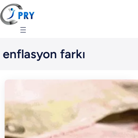
İçeriğe
geç
enflasyon farkı