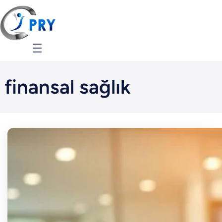
İçeriğe
geç
finansal sağlık