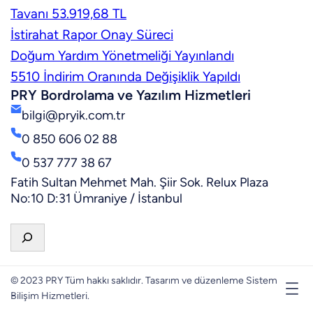
Tavanı 53.919,68 TL
İstirahat Rapor Onay Süreci
Doğum Yardım Yönetmeliği Yayınlandı
5510 İndirim Oranında Değişiklik Yapıldı
PRY Bordrolama ve Yazılım Hizmetleri
bilgi@pryik.com.tr
0 850 606 02 88
0 537 777 38 67
Fatih Sultan Mehmet Mah. Şiir Sok. Relux Plaza
No:10 D:31 Ümraniye / İstanbul
A
r
a
© 2023 PRY Tüm hakkı saklıdır. Tasarım ve düzenleme Sistem
Bilişim Hizmetleri.