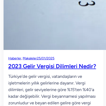
Haberler
, 
Makaleler
25/01/2025
2023 Gelir Vergisi Dilimleri Nedir?
Türkiye’de gelir vergisi, vatandaşların ve
işletmelerin yıllık gelirlerine dayanır. Vergi
dilimleri, gelir seviyelerine göre %15’ten %40’a
kadar değişebilir. Vergi beyannamesi yapılması
zorunludur ve beyan edilen gelire göre vergi