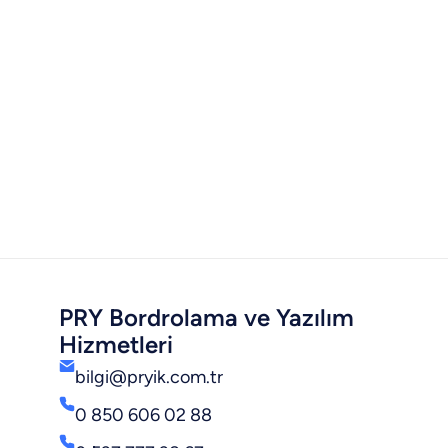
PRY Bordrolama ve Yazılım
Hizmetleri
bilgi@pryik.com.tr
0 850 606 02 88