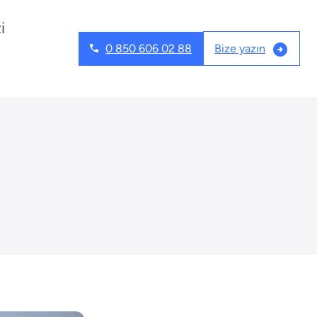
i
Bize yazın
0 850 606 02 88