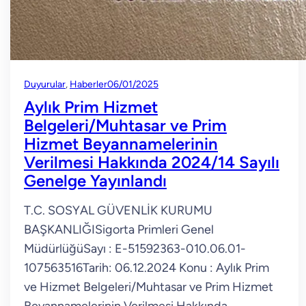
Duyurular
, 
Haberler
06/01/2025
Aylık Prim Hizmet
Belgeleri/Muhtasar ve Prim
Hizmet Beyannamelerinin
Verilmesi Hakkında 2024/14 Sayılı
Genelge Yayınlandı
T.C. SOSYAL GÜVENLİK KURUMU
BAŞKANLIĞISigorta Primleri Genel
MüdürlüğüSayı : E-51592363-010.06.01-
107563516Tarih: 06.12.2024 Konu : Aylık Prim
ve Hizmet Belgeleri/Muhtasar ve Prim Hizmet