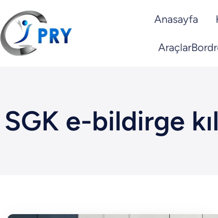
İçeriğe
Anasayfa
geç
Araçlar
Bordr
SGK e-bildirge kı