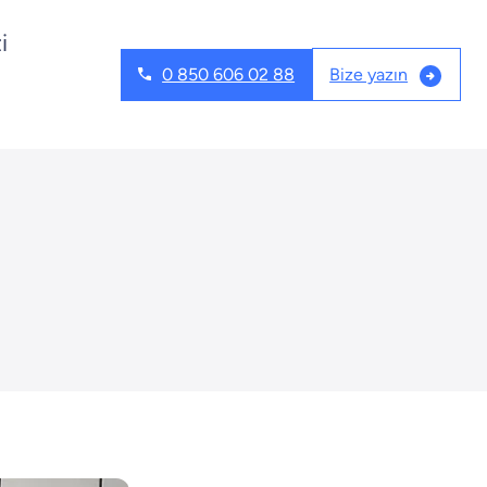
i
Bize yazın
0 850 606 02 88