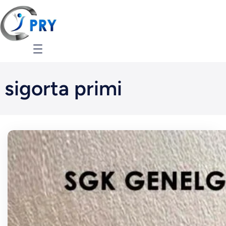
İçeriğe
geç
sigorta primi