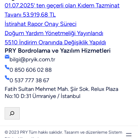
01.07.2025’ ten geçerli olan Kıdem Tazminat
Tavanı 53.919,68 TL
İstirahat Rapor Onay Süreci
Doğum Yardım Yönetmeliği Yayınlandı
5510 İndirim Oranında Değişiklik Yapıldı
PRY Bordrolama ve Yazılım Hizmetleri
bilgi@pryik.com.tr
0 850 606 02 88
0 537 777 38 67
Fatih Sultan Mehmet Mah. Şiir Sok. Relux Plaza
No:10 D:31 Ümraniye / İstanbul
A
r
a
© 2023 PRY Tüm hakkı saklıdır. Tasarım ve düzenleme Sistem