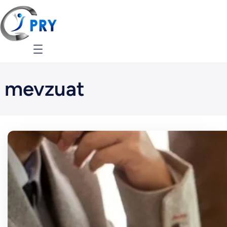
İçeriğe
geç
mevzuat