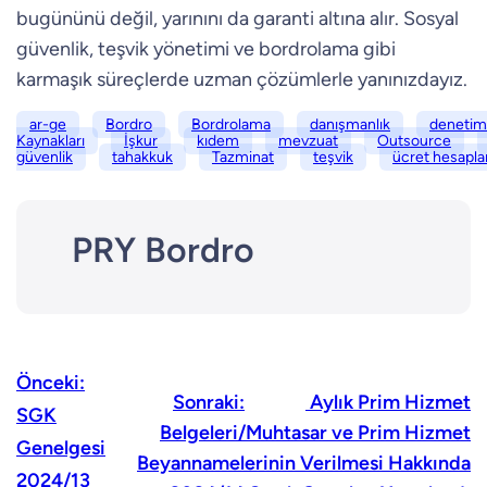
bugününü değil, yarınını da garanti altına alır. Sosyal
güvenlik, teşvik yönetimi ve bordrolama gibi
karmaşık süreçlerde uzman çözümlerle yanınızdayız.
ar-ge
Bordro
Bordrolama
danışmanlık
denetim
Kaynakları
İşkur
kıdem
mevzuat
Outsource
güvenlik
tahakkuk
Tazminat
teşvik
ücret hesapl
PRY Bordro
Önceki:
Sonraki:
Aylık Prim Hizmet
SGK
Belgeleri/Muhtasar ve Prim Hizmet
Genelgesi
Beyannamelerinin Verilmesi Hakkında
2024/13