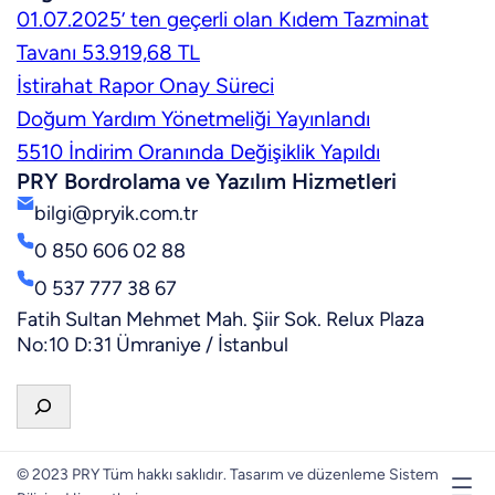
01.07.2025’ ten geçerli olan Kıdem Tazminat
Tavanı 53.919,68 TL
İstirahat Rapor Onay Süreci
Doğum Yardım Yönetmeliği Yayınlandı
5510 İndirim Oranında Değişiklik Yapıldı
PRY Bordrolama ve Yazılım Hizmetleri
bilgi@pryik.com.tr
0 850 606 02 88
0 537 777 38 67
Fatih Sultan Mehmet Mah. Şiir Sok. Relux Plaza
No:10 D:31 Ümraniye / İstanbul
A
r
a
© 2023 PRY Tüm hakkı saklıdır. Tasarım ve düzenleme Sistem