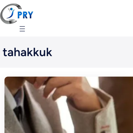
İçeriğe
geç
tahakkuk