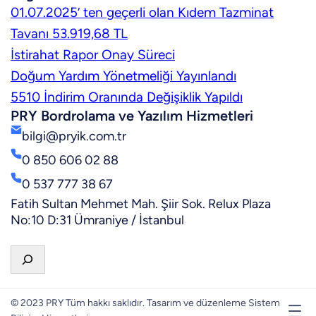
01.07.2025’ ten geçerli olan Kıdem Tazminat
Tavanı 53.919,68 TL
İstirahat Rapor Onay Süreci
Doğum Yardım Yönetmeliği Yayınlandı
5510 İndirim Oranında Değişiklik Yapıldı
PRY Bordrolama ve Yazılım Hizmetleri
bilgi@pryik.com.tr
0 850 606 02 88
0 537 777 38 67
Fatih Sultan Mehmet Mah. Şiir Sok. Relux Plaza
No:10 D:31 Ümraniye / İstanbul
A
r
a
© 2023 PRY Tüm hakkı saklıdır. Tasarım ve düzenleme Sistem