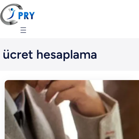
İçeriğe
geç
ücret hesaplama